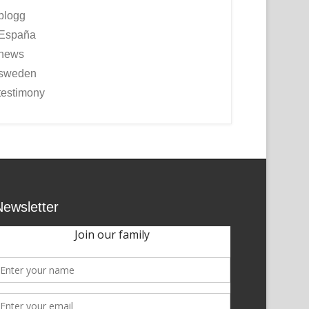
blogg
España
news
sweden
testimony
Newsletter