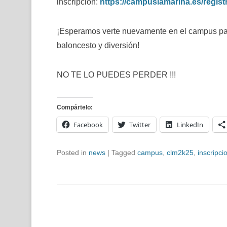
inscripción:
https://campuslamarina.es/regist
¡Esperamos verte nuevamente en el campus para
baloncesto y diversión!
NO TE LO PUEDES PERDER !!!
Compártelo:
Facebook
Twitter
LinkedIn
Posted in
news
|
Tagged
campus
,
clm2k25
,
inscripci