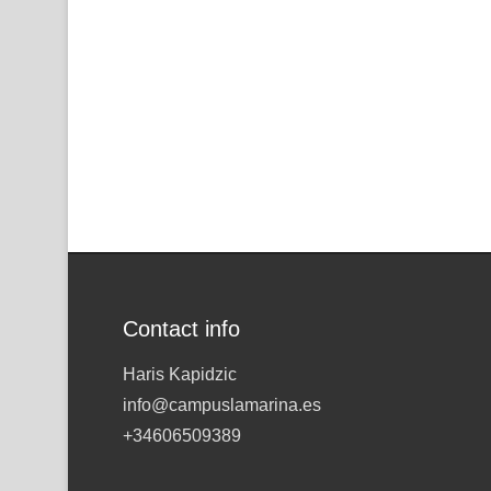
Contact info
Haris Kapidzic
info@campuslamarina.es
+34606509389