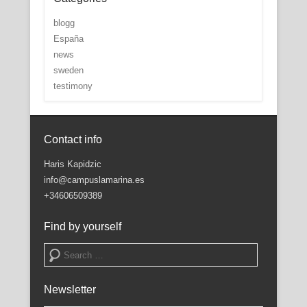
blogg
España
news
sweden
testimony
Contact info
Haris Kapidzic
info@campuslamarina.es
+34606509389
Find by yourself
Search
Newsletter