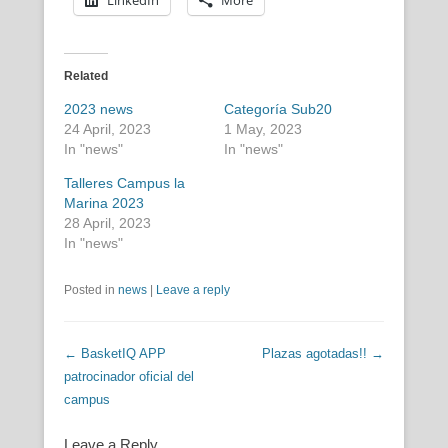
Related
2023 news
Categoría Sub20
24 April, 2023
1 May, 2023
In "news"
In "news"
Talleres Campus la
Marina 2023
28 April, 2023
In "news"
Posted in
news
|
Leave a reply
Post navigation
←
BasketIQ APP
Plazas agotadas!!
→
patrocinador oficial del
campus
Leave a Reply