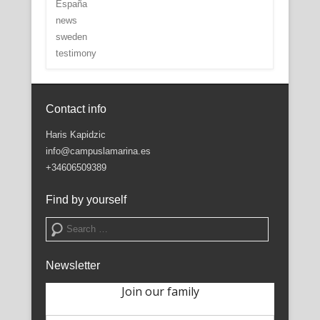
España
news
sweden
testimony
Contact info
Haris Kapidzic
info@campuslamarina.es
+34606509389
Find by yourself
Search
Newsletter