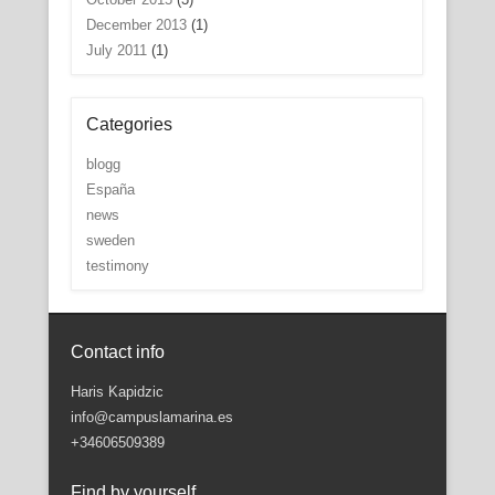
December 2013
(1)
July 2011
(1)
Categories
blogg
España
news
sweden
testimony
Contact info
Haris Kapidzic
info@campuslamarina.es
+34606509389
Find by yourself