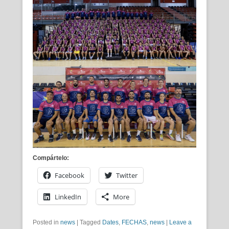
Compártelo:
Facebook
Twitter
LinkedIn
More
Posted in
news
|
Tagged
Dates
,
FECHAS
,
news
|
Leave a