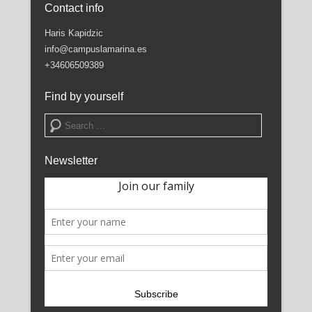
Contact info
Haris Kapidzic
info@campuslamarina.es
+34606509389
Find by yourself
Search
Newsletter