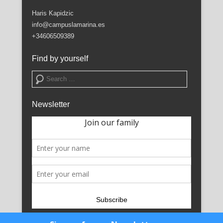
Haris Kapidzic
info@campuslamarina.es
+34606509389
Find by yourself
Search
Newsletter