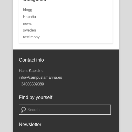
blogg
España
news
sweden
testimony
Contact info
Haris Kapidzic
info@campuslamarina.es
+34606509389
Find by yourself
Search
Newsletter